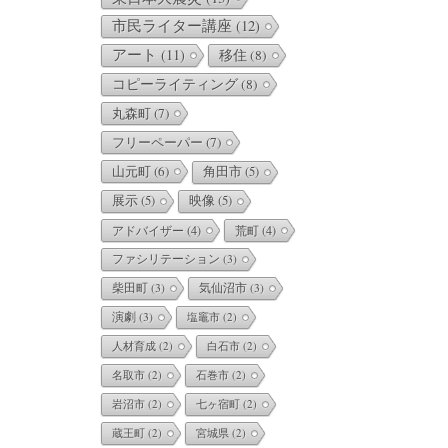
市民ライター講座
(12)
アート
(11)
移住
(8)
コピーライティング
(8)
丸森町
(7)
フリーペーパー
(7)
山元町
(6)
角田市
(5)
展示
(5)
映像
(5)
アドバイザー
(4)
荒町
(4)
ファシリテーション
(3)
柴田町
(3)
気仙沼市
(3)
演劇
(3)
塩竈市
(2)
人材育成
(2)
白石市
(2)
名取市
(2)
石巻市
(2)
岩沼市
(2)
七ヶ宿町
(2)
蔵王町
(2)
宮城県
(2)