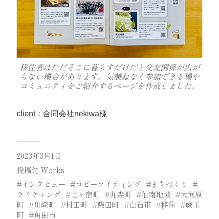
移住者はただそこに暮らすだけだと交友関係が広が
らない場合があります。気兼ねなく参加できる場や
コミュニティをご紹介するページを作成しました。
client：合同会社nekiwa様
2023年3月1日
投稿先
Works
インタビュー
コピーライティング
まちづくり
ライティング
七ヶ宿町
丸森町
仙南地域
大河原
町
川崎町
村田町
柴田町
白石市
移住
蔵王
町
角田市