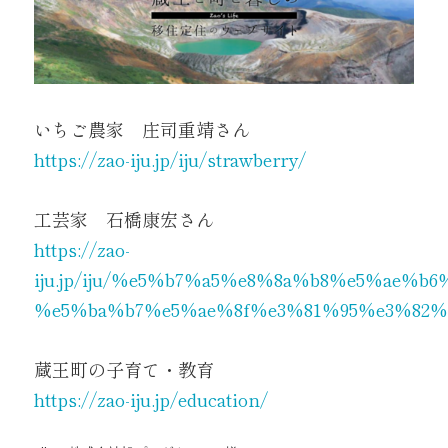
いちご農家 庄司重靖さん
https://zao-iju.jp/iju/strawberry/
工芸家 石橋康宏さん
https://zao-
iju.jp/iju/%e5%b7%a5%e8%8a%b8%e5%ae%b
%e5%ba%b7%e5%ae%8f%e3%81%95%e3%82%
蔵王町の子育て・教育
https://zao-iju.jp/education/