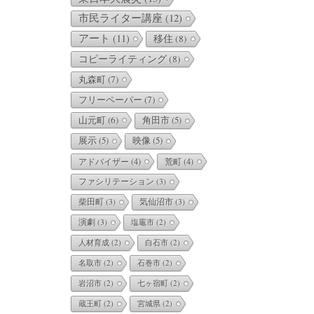
市民ライター講座
(12)
アート
(11)
移住
(8)
コピーライティング
(8)
丸森町
(7)
フリーペーパー
(7)
山元町
(6)
角田市
(5)
展示
(5)
映像
(5)
アドバイザー
(4)
荒町
(4)
ファシリテーション
(3)
柴田町
(3)
気仙沼市
(3)
演劇
(3)
塩竈市
(2)
人材育成
(2)
白石市
(2)
名取市
(2)
石巻市
(2)
岩沼市
(2)
七ヶ宿町
(2)
蔵王町
(2)
宮城県
(2)