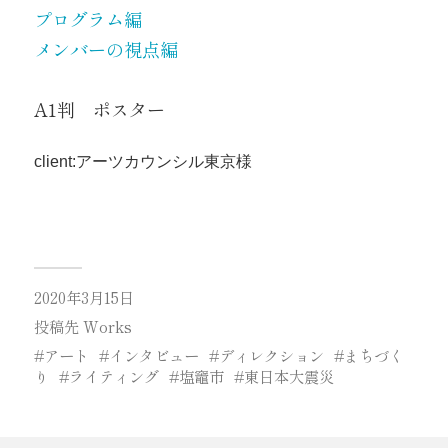
プログラム編
メンバーの視点編
A1判 ポスター
client:アーツカウンシル東京様
2020年3月15日
投稿先
Works
アート
インタビュー
ディレクション
まちづく
り
ライティング
塩竈市
東日本大震災