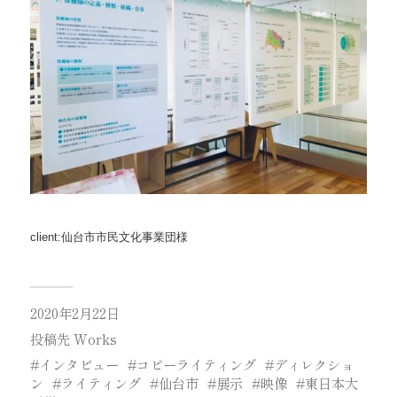
client:仙台市市民文化事業団様
2020年2月22日
投稿先
Works
インタビュー
コピーライティング
ディレクショ
ン
ライティング
仙台市
展示
映像
東日本大